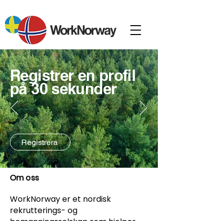
Registrer en profil
på 30 sekunder
Registrera
Om oss
WorkNorway er et nordisk
rekrutterings- og