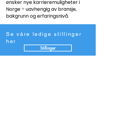
ønsker nye karrieremuligheter i
Norge – uavhengig av bransje,
bakgrunn og erfaringsnivå.
Se våre ledige stillinger
her
Stillinger
Jobb hos oss!
Bli søkbar på 30